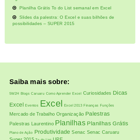
Planilha Grátis To do List semanal em Excel
Slides da palestra: O Excel e suas bilhões de
possibilidades – SUPER 2015
Saiba mais sobre:
Dicas
Curiosidades
5W2H
Blogs
Caruaru
Como Aprender Excel
Excel
Excel
Eventos
Excel 2013
Finanças
Funções
Palestras
Mercado de Trabalho
Organização
Planilhas
Planilhas Grátis
Palestras Laurentino
Produtividade
Senac
Senac Caruaru
Plano de Ação
Super 2015
UPE
To do List